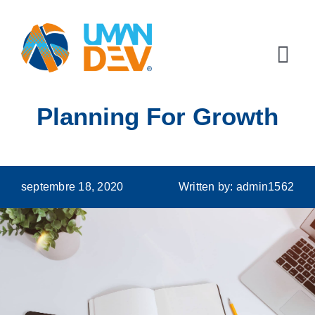
Passer
au
contenu
Tog
Navi
Planning For Growth
Transform’Action
Boussole Stratégique
À propos
septembre 18, 2020
Written by: admin1562
Nous contacter